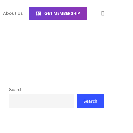
search
About Us
G
E
T
M
E
M
B
E
R
S
H
I
P
Search
Search