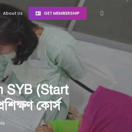
search
About Us
G
E
T
M
E
M
B
E
R
S
H
I
P
n SYB (Start
শিক্ষণ কোর্স
ts