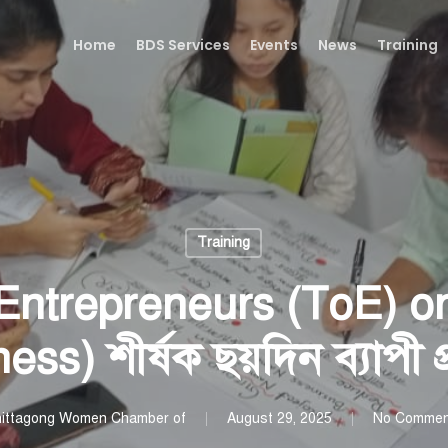
Home
BDS Services
Events
News
Training
Training
 Entrepreneurs (ToE) o
ss) শীর্ষক ছয়দিন ব্যাপী প্র
ittagong Women Chamber of
August 29, 2025
No Commen