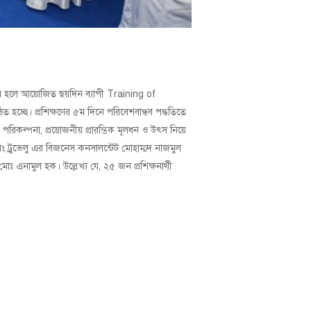
ার হলে আয়োজিত ছয়দিন ব্যাপী Training of
্ছে। প্রশিক্ষণের ৫ম দিনে পরিবেশবান্ধব পদ্ধতিতে
থিক পরিকল্পনা, প্রয়োজনীয় প্রারম্ভিক মূলধন ও উৎস নিয়ে
বং ট্রুভেলু এর বিজনেস কনসালন্টেট মোহাম্মদ নাজমুল
র মোঃ এনামুল হক। উল্লেখ্য যে, ২৫ জন প্রশিক্ষনার্থী