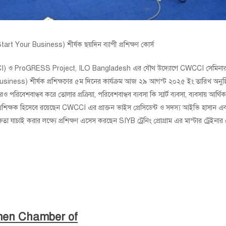
 Your Business) শীর্ষক ছয়দিন ব্যাপী প্রশিক্ষণ কোর্স
ট্রি (CWCCI) ও ProGRESS Project, ILO Bangladesh এর যৌথ উদ্যোগে CWCCI সেমিন
) শীর্ষক প্রশিক্ষণের ৫ম দিনের কার্যক্রম আজ ২৯ আগস্ট ২০২৫ ইং তারিখ অনুষ্ঠিত হচ
ও পরিবেশবান্ধব করে তোলার প্রক্রিয়া, পরিবেশবান্ধব ব্যবসা কি স্মার্ট ব্যবসা, ব্যবসায় আর্
্ঞ প্রশিক্ষক হিসেবে রয়েছেন CWCCI এর প্রাক্তন ভাইস প্রেসিডেন্ট ও সদস্য আইভি হাসান এ
দক্ষতা যাচাই করার লক্ষ্যে প্রশিক্ষণ এসেস করছেন SIYB ট্রেনিং প্রোগ্রাম এর মাস্টার ট্রেইনা
men Chamber of