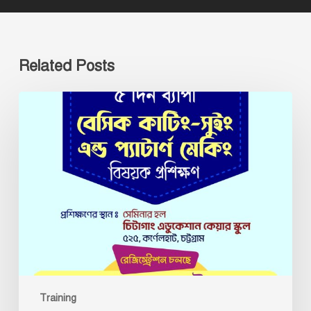
Related Posts
‘‘বেসিক
কাটিং-
সুইং
এন্ড
প্যাটার্ণ
মেকিং”
বিষয়ক
প্রশিক্ষণ
Training