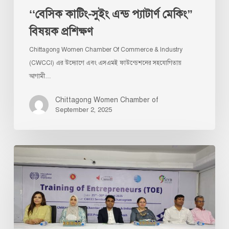
‘‘বেসিক কাটিং-সুইং এন্ড প্যাটার্ণ মেকিং”
বিষয়ক প্রশিক্ষণ
Chittagong Women Chamber Of Commerce & Industry
(CWCCI) এর উদ্যোগে এবং এসএমই ফাউন্ডেশনের সহযোগিতায়
আগামী…
Chittagong Women Chamber of
September 2, 2025
“ব্যবসায়িক
নেটওয়ার্ক
যত
বাড়বে,
ব্যবসা
তত