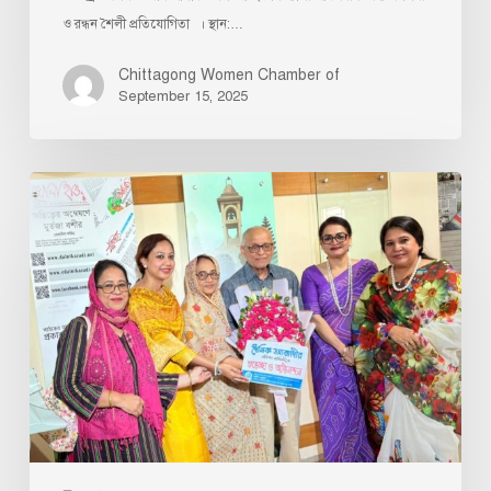
ও রন্ধন শৈলী প্রতিযোগিতা । স্থান:…
Chittagong Women Chamber of
September 15, 2025
‘‘দৈনিক
আজাদী”
পত্রিকার
৬৬
তম
প্রতিষ্ঠা
বার্ষিকী|