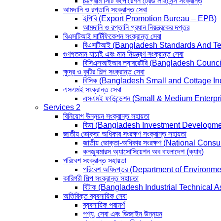
চট্টগ্রাম সিটি কর্পোরেশন ট্রেড লাইসেন্স সংক্রান্ত
আমদানি ও রপ্তানি সংক্রান্ত সেবা
ইপিবি (Export Promotion Bureau – EPB)
আমদানি ও রপ্তানি প্রধান নিয়ন্ত্রকের দপ্তর
বিএসটিআই সার্টিফিকেশন সংক্রান্ত সেবা
বিএসটিআই (Bangladesh Standards And Tes
গুণগতমান যাচাই এবং মান নিয়ন্ত্রণ সংক্রান্ত সেবা
বিসিএসআইআর ল্যাবরেটরি (Bangladesh Counc
ক্ষুদ্র ও কুটির শিল্প সংক্রান্ত সেবা
বিসিক (Bangladesh Small and Cottage I
এসএমই সংক্রান্ত সেবা
এসএমই ফাউন্ডেশন (Small & Medium Enter
Services 2
বিনিয়োগ উন্নয়ন সংক্রান্ত সহায়তা
বিডা (Bangladesh Investment Developme
জাতীয় ভোক্তা অধিকার সংরক্ষণ সংক্রান্ত সহায়তা
জাতীয় ভোক্তা-অধিকার সংরক্ষণ (National Con
কনজ্যুমারস অ্যাসোসিয়েশন অব বাংলাদেশ (ক্যাব)
পরিবেশ সংক্রান্ত সহায়তা
পরিবেশ অধিদপ্তর (Department of Environme
কারিগরী শিল্প সংক্রান্ত সহায়তা
বিটাক (Bangladesh Industrial Technical 
অতিরিক্ত ব্যবসায়িক সেবা
ব্যবসায়িক পরামর্শ
পণ্য, সেবা এবং ডিজাইন উন্নয়ন