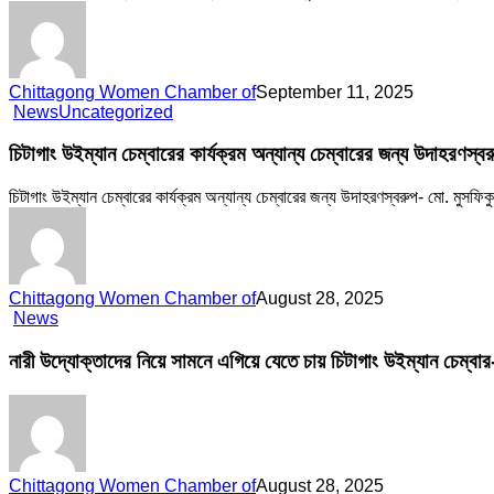
প্রতিষ্ঠা
বার্ষিকীতে
ফুলেল
শুভেচ্ছা-
আবিদা
Chittagong Women Chamber of
September 11, 2025
মোস্তাফা-
চিটাগাং
News
Uncategorized
প্রেসিডেন্ট,
উইম্যান
CWCCI
চেম্বারের
চিটাগাং উইম্যান চেম্বারের কার্যক্রম অন্যান্য চেম্বারের জন্য উদাহরণস
কার্যক্রম
অন্যান্য
চিটাগাং উইম্যান চেম্বারের কার্যক্রম অন্যান্য চেম্বারের জন্য উদাহরণস্বরুপ- মো. মুসফ
চেম্বারের
জন্য
উদাহরণস্বরুপ
–
মো.
Chittagong Women Chamber of
August 28, 2025
মুসফিকুর
নারী
News
রহমান
উদ্যোক্তাদের
চেয়ারপার্সন,
নিয়ে
নারী উদ্যোক্তাদের নিয়ে সামনে এগিয়ে যেতে চায় চিটাগাং উইম্যান চে
এসএমই
সামনে
ফাউন্ডেশন
এগিয়ে
যেতে
চায়
চিটাগাং
উইম্যান
Chittagong Women Chamber of
August 28, 2025