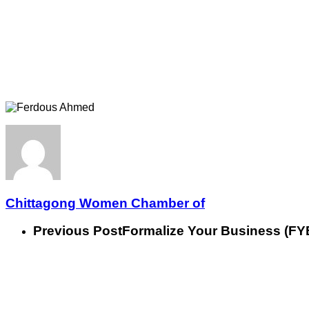
Chittagong Women Chamber of
Previous Post
Formalize Your Business (FYB) for 