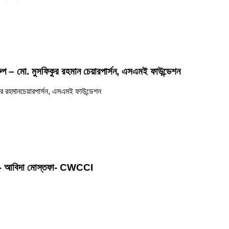
্বরুপ – মো. মুসফিকুর রহমান চেয়ারপার্সন, এসএমই ফাউন্ডেশন
িকুর রহমানচেয়ারপার্সন, এসএমই ফাউন্ডেশন
ম্বার- আবিদা মোস্তফা- CWCCI