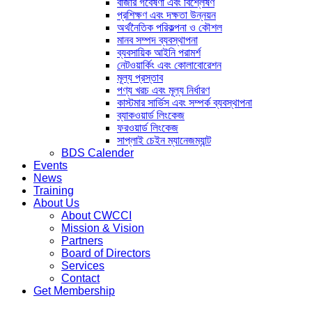
বাজার গবেষণা এবং বিশ্লেষণ
প্রশিক্ষণ এবং দক্ষতা উন্নয়ন
অর্থনৈতিক পরিকল্পনা ও কৌশল
মানব সম্পদ ব্যবস্থাপনা
ব্যবসায়িক আইনি পরামর্শ
নেটওয়ার্কিং এবং কোলাবোরেশন
মূল্য প্রস্তাব
পণ্য খরচ এবং মূল্য নির্ধারণ
কাস্টমার সার্ভিস এবং সম্পর্ক ব্যবস্থাপনা
ব্যাকওয়ার্ড লিংকেজ
ফরওয়ার্ড লিংকেজ
সাপ্লাই চেইন ম্যানেজম্যান্ট
BDS Calender
Events
News
Training
About Us
About CWCCI
Mission & Vision
Partners
Board of Directors
Services
Contact
G
e
t
M
e
m
b
e
r
s
h
i
p