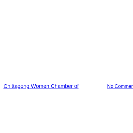
News
লটেন্ট এবং SIYB FOUNDATION O
ফেরদৌস আহমেদ এর মৃত্যুতে শোকাহত
y
Chittagong Women Chamber of
May 21, 2025
No Commen