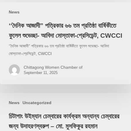
‘‘দৈনিক
News
আজাদী”
পত্রিকার
‘‘দৈনিক আজাদী” পত্রিকার ৬৬ তম প্রতিষ্ঠা বার্ষিকীতে
৬৬
ফুলেল শুভেচ্ছা- আবিদা মোস্তাফা-প্রেসিডেন্ট, CWCCI
তম
প্রতিষ্ঠা
‘‘দৈনিক আজাদী” পত্রিকার ৬৬ তম প্রতিষ্ঠা বার্ষিকীতে ফুলেল শুভেচ্ছা- আবিদা
বার্ষিকীতে
মোস্তাফা-প্রেসিডেন্ট, CWCCI
ফুলেল
শুভেচ্ছা-
Chittagong Women Chamber of
September 11, 2025
আবিদা
মোস্তাফা-
প্রেসিডেন্ট,
চিটাগাং
CWCCI
News
Uncategorized
উইম্যান
চেম্বারের
চিটাগাং উইম্যান চেম্বারের কার্যক্রম অন্যান্য চেম্বারের
কার্যক্রম
জন্য উদাহরণস্বরুপ – মো. মুসফিকুর রহমান
অন্যান্য