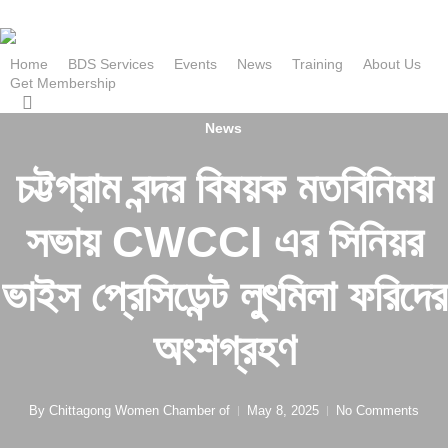
Skip
to
main
Home
BDS Services
Events
News
Training
About Us
G
e
t
M
e
m
b
e
r
s
h
i
p
content
search
News
চট্টগ্রাম বন্দর বিষয়ক মতবিনিময়
সভায় CWCCI এর সিনিয়র
ভাইস প্রেসিডেন্ট লুৎমিলা ফরিদের
অংশগ্রহণ
By
Chittagong Women Chamber of
May 8, 2025
No Comments