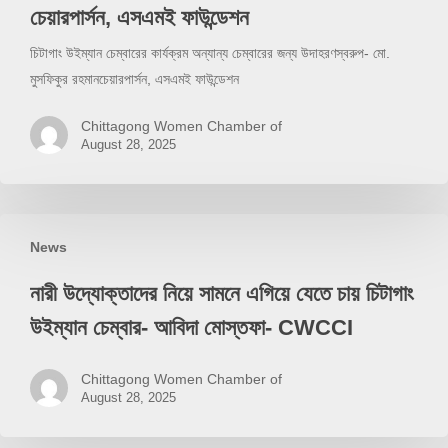
চেম্বারের
চেয়ারপার্সন, এসএমই ফাউন্ডেশন
জন্য
চিটাগাং উইম্যান চেম্বারের কার্যক্রম অন্যান্য চেম্বারের জন্য উদাহরণস্বরুপ- মো.
উদাহরণস্বরুপ
মুসফিকুর রহমানচেয়ারপার্সন, এসএমই ফাউন্ডেশন
–
মো.
Chittagong Women Chamber of
মুসফিকুর
August 28, 2025
রহমান
চেয়ারপার্সন,
এসএমই
নারী
ফাউন্ডেশন
News
উদ্যোক্তাদের
নিয়ে
নারী উদ্যোক্তাদের নিয়ে সামনে এগিয়ে যেতে চায় চিটাগাং
সামনে
উইম্যান চেম্বার- আবিদা মোস্তফা- CWCCI
এগিয়ে
যেতে
Chittagong Women Chamber of
চায়
August 28, 2025
চিটাগাং
উইম্যান