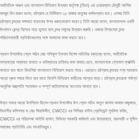
অর্থনৈতিক অঞ্চল
এবং বাংলাদেশ বিনিয়োগ উন্নয়ন কর্তৃপক্ষ (বিডা) এর চেয়ারম্যান চৌধুরী আশিক
মাহমুদ বিন হারুন বলেন, চট্টগ্রাম বে টার্মিনালে ২৫ হাজার মানুষের কর্মসংস্থান হবে। এসময় তিনি
চট্টগ্রাম বন্দরের সক্ষমতা বাড়ানোর উপর গুরুত্বারোপ করেন
।
তিনি আরো বলেন, বাংলাদেশকে একটি
উৎপাদন কেন্দ্র হিসেবে গড়ে তুলতে হলে বন্দর সমূহের উন্নয়ন জরুরি। এজন্য বিশ্বসেরা বন্দর
পরিচালনাকারী প্রতিষ্ঠানগুলোর সঙ্গে আমাদের কাজ করতে হবে।
প্রধান উপদেষ্টার প্রেস সচিব মোঃ শফিকুল ইসলাম বিশেষ অতিথির বক্তব্যে বলেন, অর্থনৈতিক
অগ্রযাত্রা অব্যাহত রাখতে ও ভবিষ্যতের চাহিদার কথা মাথায় রেখে, বাংলাদেশকে গ্লোবাল ফ্যাক্টরি
বানাতে হবে যাতে বিদেশিরা বাংলাদেশে বিনিয়োগ করতে পারে। এছাড়াও চট্টগ্রাম বন্দরের পণ্য সরবরাহ
আরো দ্রুত সময়ে দিতে হবে যাতে বিদেশি বিনিয়োগ কারীদের আগ্রহ বাড়ে। চট্টগ্রাম বন্দরেকে পর্যাপ্ত
আধুনিক যন্ত্রপাতি সংযোজন ও সম্পূর্ণ অটোমেশনের আওতায় আনতে হবে।
উক্ত সভায় আরো উপস্থিত ছিলেন প্রধান উপদেষ্টার উপ প্রেস সচিব আবুল কালাম আজাদ মজুমদার,
বিভাগীয় কমিশনার ড.মোঃ জিয়াউদ্দীন, CWCCI এর সিনিয়র ভাইস প্রেসিডেন্ট লুৎমিলা ফরিদ,
CWCCI এর পরিচালক আইভি হাসান, বিভিন্ন সরকারি কর্মকর্তা এবং উদ্যোক্তা, ব্যবসায়ী ও সুশীল
সমাজের প্রতিনিধি এবং সাংবাদিকবৃন্দ।