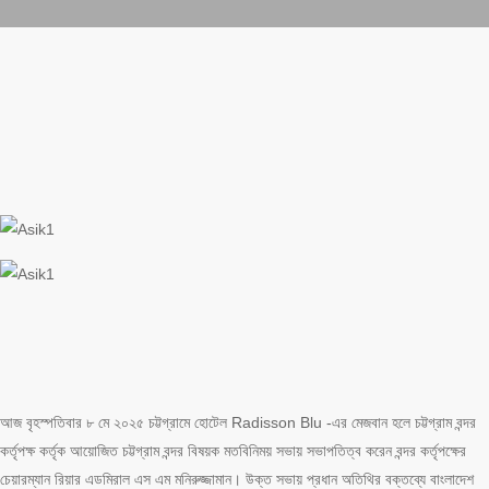
আজ বৃহস্পতিবার ৮ মে ২০২৫ চট্টগ্রামে হোটেল Radisson Blu -এর মেজবান হলে চট্টগ্রাম বন্দর
কর্তৃপক্ষ কর্তৃক আয়োজিত চট্টগ্রাম বন্দর বিষয়ক মতবিনিময় সভায় সভাপতিত্ব করেন বন্দর কর্তৃপক্ষের
চেয়ারম্যান রিয়ার এডমিরাল এস এম মনিরুজ্জামান। উক্ত সভায় প্রধান অতিথির বক্তব্যে বাংলাদেশ