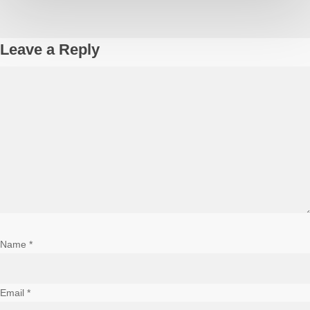
চেম্বার-
আবিদা
মোস্তফা-
Leave a Reply
CWCCI
Name
*
Email
*