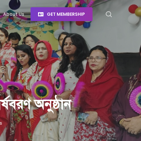
search
About Us
G
E
T
M
E
M
B
E
R
S
H
I
P
র্ষবরণ অনুষ্ঠান
s