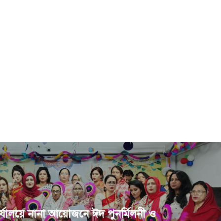
যালয়ে নানা আয়োজনে ঈদ পুনর্মিলনী ও