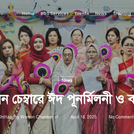
Home
BDS Services
Events
News
Training
News
ন চেম্বারে ঈদ পূনর্মিলনী ও ব
Chittagong Women Chamber of
April 16, 2025
No Comment