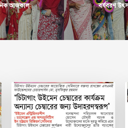
দৈনিক আজকাল
বর্ষবরণ উৎ
চিটাগাং
ন
উইম্যান
উদ
চেম্বারের
ন
কার্যক্রম
স
অন্যান্য
এ
চেম্বারের
য