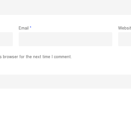
Email
*
Websi
s browser for the next time I comment.
Join the CWCCI
CALL NOW