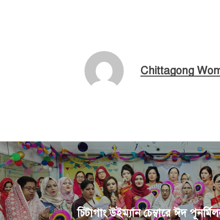
Chittagong Wo
চিটাগাং উইম্যান চেম্বারে ঈদ পূনর্মি