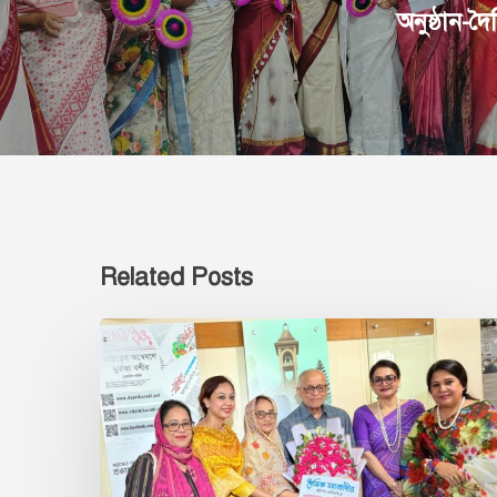
অনুষ্ঠান-
Related Posts
‘‘দৈনিক
আজাদী”
পত্রিকার
৬৬
তম
প্রতিষ্ঠা