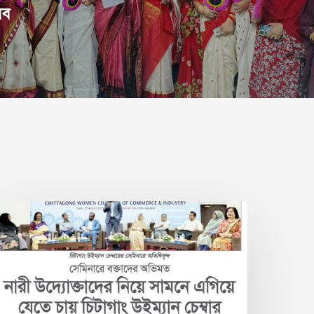
সব
ারী
্যোক্তাদের
িয়ে
ামনে
গিয়ে
েতে