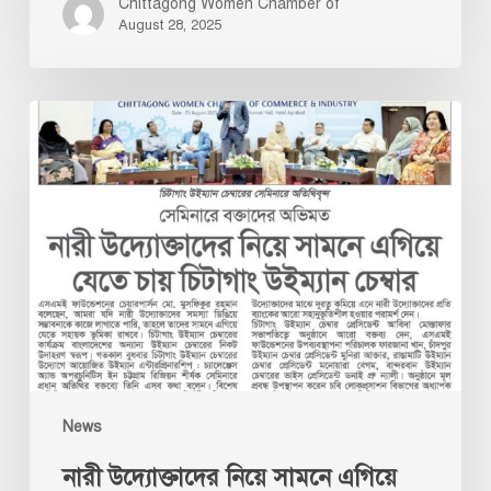
Chittagong Women Chamber of
August 28, 2025
নারী
উদ্যোক্তাদের
নিয়ে
সামনে
এগিয়ে
যেতে
চায়
চিটাগাং
উইম্যান
চেম্বার-
আবিদা
News
মোস্তফা-
CWCCI
নারী উদ্যোক্তাদের নিয়ে সামনে এগিয়ে