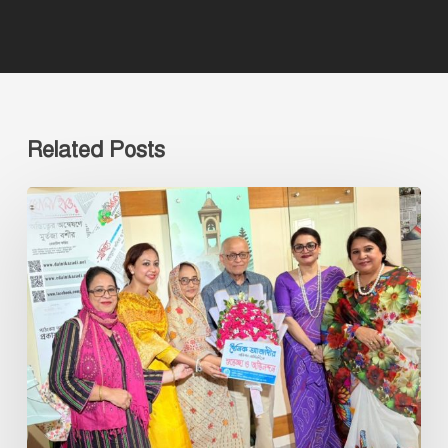
Related Posts
‘‘দৈনিক
আজাদী”
পত্রিকার
৬৬
তম
প্রতিষ্ঠা
বার্ষিকীতে
ফুলেল
শুভেচ্ছা-
আবিদা