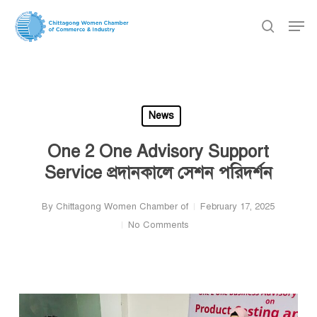
Skip
Men
to
search
main
content
News
One 2 One Advisory Support
Service প্রদানকালে সেশন পরিদর্শন
By
Chittagong Women Chamber of
February 17, 2025
No Comments