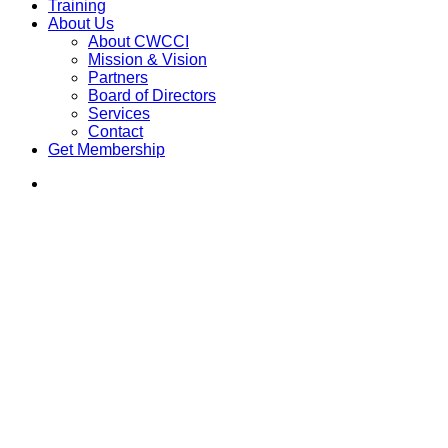
Training
About Us
About CWCCI
Mission & Vision
Partners
Board of Directors
Services
Contact
G
e
t
M
e
m
b
e
r
s
h
i
p
search
Uncategorized
চিটাগাং উইম্যান চেম্বার অব কমার্স এন্ড
ইন্ডাষ্ট্রি (CWCCI) পরিদর্শনে TMSS
(Thengamara Mohila Sabuj