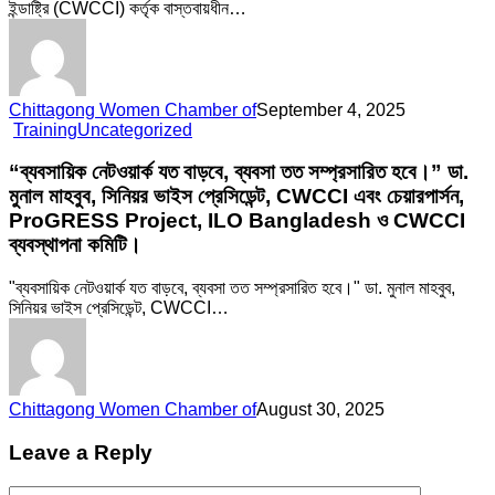
কমার্স
ইন্ডাষ্ট্রি (CWCCI) কর্তৃক বাস্তবায়ধীন…
এন্ড
ইন্ডাষ্ট্রি
(CWCCI)
কর্তৃক
বাস্তবায়ধীন
Chittagong Women Chamber of
September 4, 2025
প্রকল্পে
“ব্যবসায়িক
Training
Uncategorized
Training
নেটওয়ার্ক
Coordinator
যত
“ব্যবসায়িক নেটওয়ার্ক যত বাড়বে, ব্যবসা তত সম্প্রসারিত হবে।” ডা.
পদে
বাড়বে,
মুনাল মাহবুব, সিনিয়র ভাইস প্রেসিডেন্ট, CWCCI এবং চেয়ারপার্সন,
নিম্ন
ব্যবসা
ProGRESS Project, ILO Bangladesh ও CWCCI
লিখিত
তত
ব্যবস্থাপনা কমিটি।
শর্ত
সম্প্রসারিত
স্বাপেক্ষে
হবে।”
নিয়োগ
ডা.
"ব্যবসায়িক নেটওয়ার্ক যত বাড়বে, ব্যবসা তত সম্প্রসারিত হবে।" ডা. মুনাল মাহবুব,
করা
মুনাল
সিনিয়র ভাইস প্রেসিডেন্ট, CWCCI…
হচ্ছে।
মাহবুব,
সিনিয়র
ভাইস
প্রেসিডেন্ট,
CWCCI
Chittagong Women Chamber of
August 30, 2025
এবং
চেয়ারপার্সন,
Leave a Reply
ProGRESS
Project,