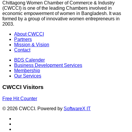
Chittagong Women Chamber of Commerce & Industry
(CWCCI) is one of the leading Chambers involved in
economic empowerment of women in Bangladesh. It was
formed by a group of innovative women entrepreneurs in
2003.
About CWCCI
Partners
Mission & Vision
Contact
BDS Calender
Business Development Services
Membership
Our Services
CWCCI Visitors
Free Hit Counter
© 2026 CWCCI. Powered by
SoftwareX IT
x-
twitter
facebook
whatsapp