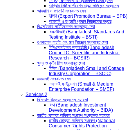
পেটেন্ট, শিল্প-নকশা ও ট্রেডমার্কস রেজিষ্ট্রেশন
চট্টগ্রাম সিটি কর্পোরেশন ট্রেড লাইসেন্স সংক্রান্ত
আমদানি ও রপ্তানি সংক্রান্ত সেবা
ইপিবি (Export Promotion Bureau – EPB)
আমদানি ও রপ্তানি প্রধান নিয়ন্ত্রকের দপ্তর
বিএসটিআই সার্টিফিকেশন সংক্রান্ত সেবা
বিএসটিআই (Bangladesh Standards And
Testing Institute – BSTI)
গুণগতমান যাচাই এবং মান নিয়ন্ত্রণ সংক্রান্ত সেবা
বিসিএসআইআর ল্যাবরেটরি (Bangladesh
Council Of Scientific and Industrial
Research – BCSIR)
ক্ষুদ্র ও কুটির শিল্প সংক্রান্ত সেবা
বিসিক (Bangladesh Small and Cottage
Industry Corporation – BSCIC)
এসএমই সংক্রান্ত সেবা
এসএমই ফাউন্ডেশন (Small & Medium
Enterprise Foundation – SMEF)
Services 2
বিনিয়োগ উন্নয়ন সংক্রান্ত সহায়তা
বিডা (Bangladesh Investment
Development Authority – BIDA)
জাতীয় ভোক্তা অধিকার সংরক্ষণ সংক্রান্ত সহায়তা
জাতীয় ভোক্তা-অধিকার সংরক্ষণ (National
Consumer Rights Protection