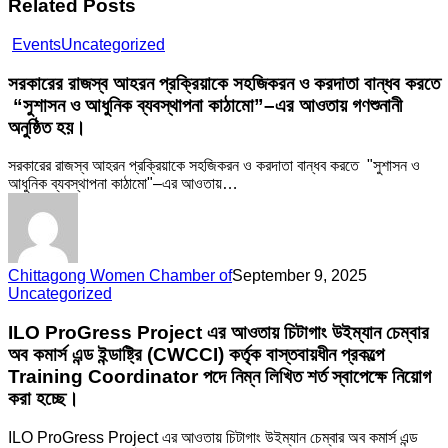
Related Posts
সরকারের
Events
Uncategorized
রাজস্ব
আহরন
সরকারের রাজস্ব আহরন প্রক্রিয়াকে সহজিকরন ও করদাতা বান্ধব করতে
প্রক্রিয়াকে
“সুশাসন ও আধুনিক ব্যবস্থাপনা কাঠামো”–এর আওতায় গণশুনানী
সহজিকরন
অনুষ্ঠিত হয়।
ও
করদাতা
সরকারের রাজস্ব আহরন প্রক্রিয়াকে সহজিকরন ও করদাতা বান্ধব করতে "সুশাসন ও
বান্ধব
আধুনিক ব্যবস্থাপনা কাঠামো"–এর আওতায়…
করতে
“সুশাসন
ও
আধুনিক
ব্যবস্থাপনা
Chittagong Women Chamber of
September 9, 2025
কাঠামো”–
ILO
Uncategorized
এর
ProGress
আওতায়
Project
ILO ProGress Project এর আওতায় চিটাগাং উইম্যান চেম্বার
গণশুনানী
এর
অনুষ্ঠিত
অব কমার্স এন্ড ইন্ডাষ্ট্রি (CWCCI) কর্তৃক বাস্তবায়ধীন প্রকল্পে
আওতায়
হয়।
Training Coordinator পদে নিম্ন লিখিত শর্ত স্বাপেক্ষে নিয়োগ
চিটাগাং
করা হচ্ছে।
উইম্যান
চেম্বার
অব
ILO ProGress Project এর আওতায় চিটাগাং উইম্যান চেম্বার অব কমার্স এন্ড