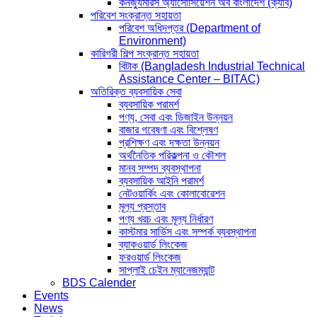
কনজ্যুমারস অ্যাসোসিয়েশন অব বাংলাদেশ (ক্যাব)
পরিবেশ সংক্রান্ত সহায়তা
পরিবেশ অধিদপ্তর (Department of
Environment)
কারিগরী শিল্প সংক্রান্ত সহায়তা
বিটাক (Bangladesh Industrial Technical
Assistance Center – BITAC)
অতিরিক্ত ব্যবসায়িক সেবা
ব্যবসায়িক পরামর্শ
পণ্য, সেবা এবং ডিজাইন উন্নয়ন
বাজার গবেষণা এবং বিশ্লেষণ
প্রশিক্ষণ এবং দক্ষতা উন্নয়ন
অর্থনৈতিক পরিকল্পনা ও কৌশল
মানব সম্পদ ব্যবস্থাপনা
ব্যবসায়িক আইনি পরামর্শ
নেটওয়ার্কিং এবং কোলাবোরেশন
মূল্য প্রস্তাব
পণ্য খরচ এবং মূল্য নির্ধারণ
কাস্টমার সার্ভিস এবং সম্পর্ক ব্যবস্থাপনা
ব্যাকওয়ার্ড লিংকেজ
ফরওয়ার্ড লিংকেজ
সাপ্লাই চেইন ম্যানেজম্যান্ট
BDS Calender
Events
News