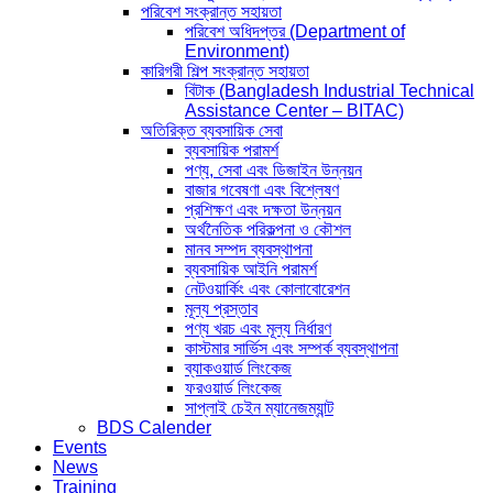
পরিবেশ সংক্রান্ত সহায়তা
পরিবেশ অধিদপ্তর (Department of
Environment)
কারিগরী শিল্প সংক্রান্ত সহায়তা
বিটাক (Bangladesh Industrial Technical
Assistance Center – BITAC)
অতিরিক্ত ব্যবসায়িক সেবা
ব্যবসায়িক পরামর্শ
পণ্য, সেবা এবং ডিজাইন উন্নয়ন
বাজার গবেষণা এবং বিশ্লেষণ
প্রশিক্ষণ এবং দক্ষতা উন্নয়ন
অর্থনৈতিক পরিকল্পনা ও কৌশল
মানব সম্পদ ব্যবস্থাপনা
ব্যবসায়িক আইনি পরামর্শ
নেটওয়ার্কিং এবং কোলাবোরেশন
মূল্য প্রস্তাব
পণ্য খরচ এবং মূল্য নির্ধারণ
কাস্টমার সার্ভিস এবং সম্পর্ক ব্যবস্থাপনা
ব্যাকওয়ার্ড লিংকেজ
ফরওয়ার্ড লিংকেজ
সাপ্লাই চেইন ম্যানেজম্যান্ট
BDS Calender
Events
News
Training