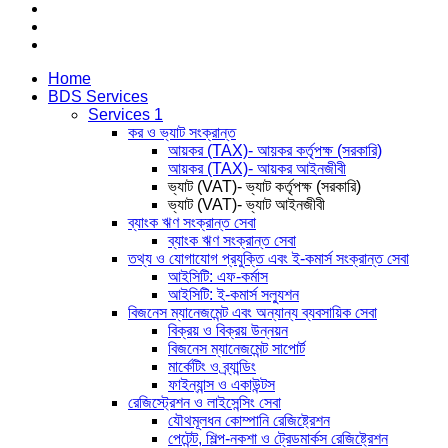
messenger
phone
email
Close
Home
Menu
BDS Services
Services 1
কর ও ভ্যাট সংক্রান্ত
আয়কর (TAX)- আয়কর কর্তৃপক্ষ (সরকারি)
আয়কর (TAX)- আয়কর আইনজীবী
ভ্যাট (VAT)- ভ্যাট কর্তৃপক্ষ (সরকারি)
ভ্যাট (VAT)- ভ্যাট আইনজীবী
ব্যাংক ঋণ সংক্রান্ত সেবা
ব্যাংক ঋণ সংক্রান্ত সেবা
তথ্য ও যোগাযোগ প্রযুক্তি এবং ই-কমার্স সংক্রান্ত সেবা
আইসিটি: এফ-কর্মাস
আইসিটি: ই-কমার্স সল্যুশন
বিজনেস ম্যানেজমেন্ট এবং অন্যান্য ব্যবসায়িক সেবা
বিক্রয় ও বিক্রয় উন্নয়ন
বিজনেস ম্যানেজমেন্ট সাপোর্ট
মার্কেটিং ও ব্র্যান্ডিং
ফাইন্যান্স ও একাউন্টস
রেজিস্ট্রেশন ও লাইসেন্সিং সেবা
যৌথমূলধন কোম্পানি রেজিষ্ট্রেশন
পেটেন্ট, শিল্প-নকশা ও ট্রেডমার্কস রেজিষ্ট্রেশন