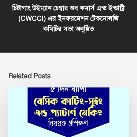
চিটাগাং উইম্যান চেম্বার অব কমার্স এন্ড ইন্ডাষ্ট্রি
(CWCCI) এর ইনফরমেশন টেকনোলজি
কমিটির সভা অনুষ্ঠিত
Related Posts
‘‘বেসিক
কাটিং-
সুইং
এন্ড
প্যাটার্ণ
মেকিং”