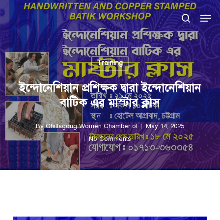
Skip
Men
to
search
main
content
Training
ইন্দোনেশিয়ান প্রশিক্ষক দ্বারা ইন্দোনেশিয়ান
বাটিক এর মাস্টার ক্লাস
By
Chittagong Women Chamber of
May 14, 2025
No Comments