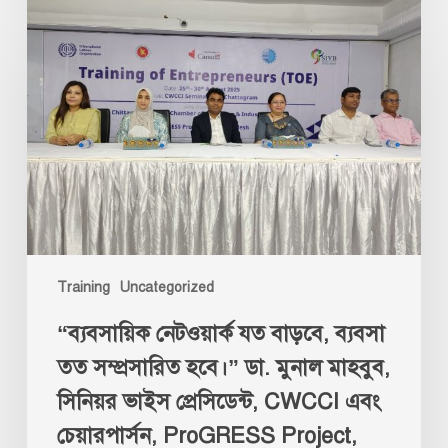
“ব্যবসায়িক
নেটওয়ার্ক
যত
বাড়বে,
ব্যবসা
তত
সম্প্রসারিত
হবে।”
ডা.
মুনাল
মাহবুব,
Training
Uncategorized
সিনিয়র
ভাইস
“ব্যবসায়িক নেটওয়ার্ক যত বাড়বে, ব্যবসা
প্রেসিডেন্ট,
তত সম্প্রসারিত হবে।” ডা. মুনাল মাহবুব,
CWCCI
এবং
সিনিয়র ভাইস প্রেসিডেন্ট, CWCCI এবং
চেয়ারপার্সন,
চেয়ারপার্সন, ProGRESS Project,
ProGRESS